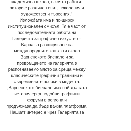
академична школа, в която работят
автори с различен опит, поколения и
художествени търсения.“
Изложбата има и по-широк
институционален смисъл. Тя е част от
последователната работа на
Галерията за графично изкуство –
Варна за разширяване на
международните контакти около
Варненското биенале и за
превръщането на галерията в
разпознаваемо място за среща между
класическите графични традиции и
съвременните посоки в медията.
„Варненското биенале има най-дългата
история сред подобни графични
форуми в региона и
продължава да бъде важна платформа.
Нашият интерес е чрез Галерията за
графично изкуство да
създаваме нови контакти, нови
възможности за участие и по-жива