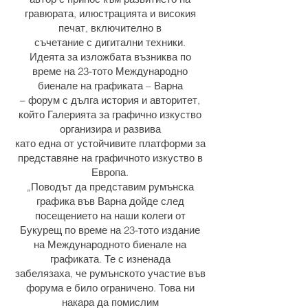
гравюрата, илюстрацията и високия
печат, включително в
съчетание с дигитални техники.
Идеята за изложбата възниква по
време на 23-тото Международно
биенале на графиката – Варна
– форум с дълга история и авторитет,
който Галерията за графично изкуство
организира и развива
като една от устойчивите платформи за
представяне на графичното изкуство в
Европа.
„Поводът да представим румънска
графика във Варна дойде след
посещението на наши колеги от
Букурещ по време на 23-тото издание
на Международното биенале на
графиката. Те с изненада
забелязаха, че румънското участие във
форума е било ограничено. Това ни
накара да помислим