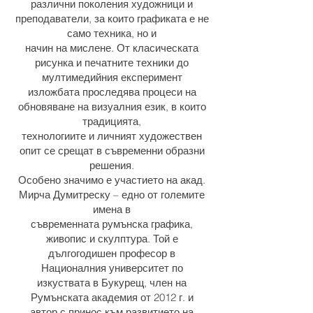
различни поколения художници и
преподаватели, за които графиката е не
само техника, но и
начин на мислене. От класическата
рисунка и печатните техники до
мултимедийния експеримент
изложбата проследява процеси на
обновяване на визуалния език, в които
традицията,
технологиите и личният художествен
опит се срещат в съвременни образни
решения.
Особено значимо е участието на акад.
Мирча Думитреску – едно от големите
имена в
съвременната румънска графика,
живопис и скулптура. Той е
дългогодишен професор в
Националния университет по
изкуствата в Букурещ, член на
Румънската академия от 2012 г. и
автор с принос към развитието на