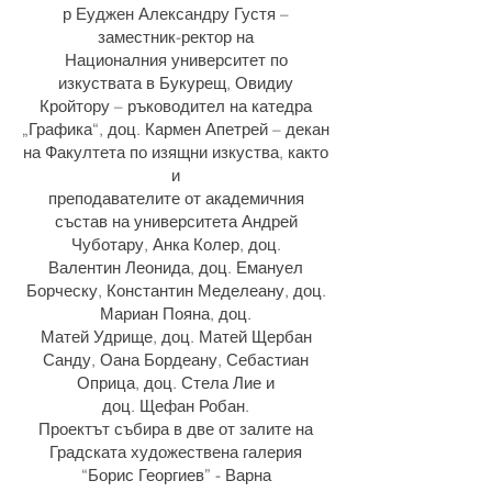
р Еуджен Александру Густя –
заместник-ректор на
Националния университет по
изкуствата в Букурещ, Овидиу
Кройтору – ръководител на катедра
„Графика“, доц. Кармен Апетрей – декан
на Факултета по изящни изкуства, както
и
преподавателите от академичния
състав на университета Андрей
Чуботару, Анка Колер, доц.
Валентин Леонида, доц. Емануел
Борческу, Константин Меделеану, доц.
Мариан Пояна, доц.
Матей Удрище, доц. Матей Щербан
Санду, Оана Бордеану, Себастиан
Оприца, доц. Стела Лие и
доц. Щефан Робан.
Проектът събира в две от залите на
Градската художествена галерия
“Борис Георгиев” - Варна