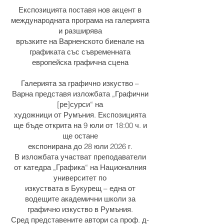
Експозицията поставя нов акцент в
международната програма на галерията
и разширява
връзките на Варненското биенале на
графиката със съвременната
европейска графична сцена
Галерията за графично изкуство –
Варна представя изложбата „Графични
[ре]сурси“ на
художници от Румъния. Експозицията
ще бъде открита на 9 юли от 18:00 ч. и
ще остане
експонирана до 28 юли 2026 г.
В изложбата участват преподаватели
от катедра „Графика“ на Националния
университет по
изкуствата в Букурещ – една от
водещите академични школи за
графично изкуство в Румъния.
Сред представените автори са проф. д-