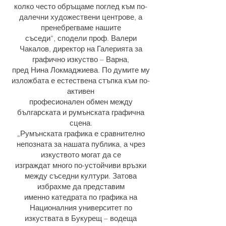
колко често обръщаме поглед към по-
далечни художествени центрове, а
пренебрегваме нашите
съседи“, сподели проф. Валери
Чакалов, директор на Галерията за
графично изкуство – Варна,
пред Нина Локмаджиева. По думите му
изложбата е естествена стъпка към по-
активен
професионален обмен между
българската и румънската графична
сцена.
„Румънската графика е сравнително
непозната за нашата публика, а чрез
изкуството могат да се
изграждат много по-устойчиви връзки
между съседни култури. Затова
избрахме да представим
именно катедрата по графика на
Националния университет по
изкуствата в Букурещ – водеща