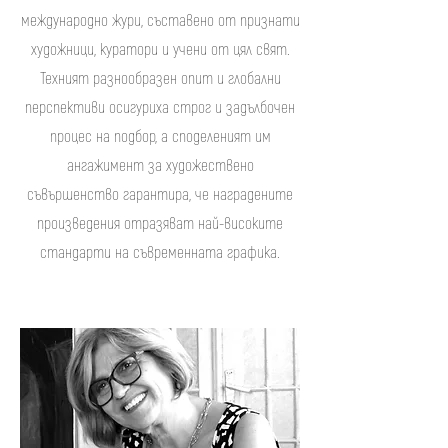
международно жури, съставено от признати
художници, куратори и учени от цял свят.
Техният разнообразен опит и глобални
перспективи осигуриха строг и задълбочен
процес на подбор, а споделеният им
ангажимент за художествено
съвършенство гарантира, че наградените
произведения отразяват най-високите
стандарти на съвременната графика.