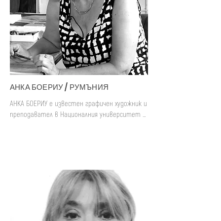
АНКА БОЕРИУ / РУМЪНИЯ
АНКА БОЕРИУ е известен графичен художник и 
преподавател в Националния университет 
по изкуствата в Букурещ. Тя работи с 
различни графични техники като: гравиране, 
рисунка, колаж, керамика, обектни 
инсталации и др.

Нейната артистична биография подчертава 
сложен опит, който включва важни участия в 
самостоятелни и групови изложби в Румъния 
и чужбина. Носителка на национални и 